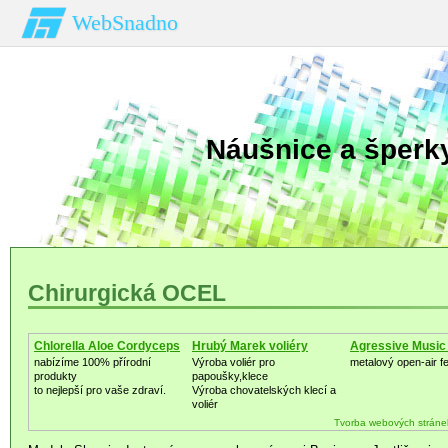
WebSnadno
Náušnice a šperky
Chirurgická OCEL
Chlorella Aloe Cordyceps
Hrubý Marek voliéry
Agressive Music
nabízíme 100% přírodní
Výroba voliér pro
metalový open-air fe
produkty
papoušky,klece
to nejlepší pro vaše zdraví.
Výroba chovatelských klecí a
voliér
Tvorba webových stráne