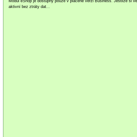
Modul eShop je dostupný pouze v placené verzi Business. Jestliže si v
aktivní bez ztráty dat...